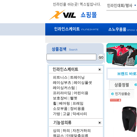
브랜드 바
피트니스
|
트레이닝
레이싱부츠
|
레이싱풀셋
레이싱커스텀
|
프리라이딩
|
어린이용
보호장비
|
헬멧
휠
|
베어링
|
프레임
소모부품
|
정비용품
가방
|
고글
|
악세사리
상의
|
하의
|
자전거하의
원피스
|
단체맞춤의류