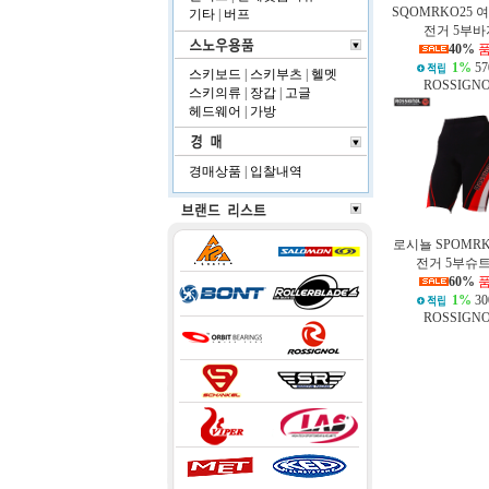
SQOMRKO25 
기타
|
버프
전거 5부바
40%
1%
57
스키보드
|
스키부츠
|
헬멧
ROSSIGN
스키의류
|
장갑
|
고글
헤드웨어
|
가방
경매상품
|
입찰내역
로시뇰 SPOMRK
전거 5부슈트(
60%
1%
30
ROSSIGN